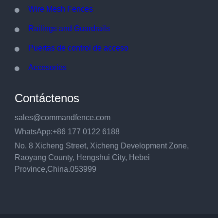
Wire Mesh Fences
Railings and Guardrails
Puertas de control de acceso
Accesorios
Contáctenos
sales@commandfence.com
WhatsApp:+86 177 0122 6188
No. 8 Xicheng Street, Xicheng Development Zone,
Raoyang County, Hengshui City, Hebei
Province,China.053999