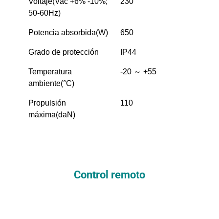
Voltaje(Vac +6% -10%;
230
50-60Hz)
Potencia absorbida(W)
650
Grado de protección
IP44
Temperatura
-20 ～ +55
ambiente(°C)
Propulsión
110
máxima(daN)
Control remoto