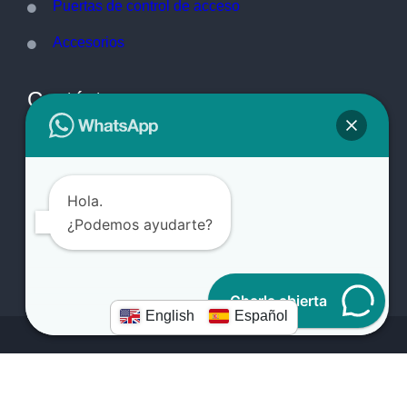
Puertas de control de acceso
Accesorios
Contáctenos
sales@commandfence.com
WhatsApp:+86 177 0122 6188
No. 8 Xicheng Street, Xicheng Development Zone,
Hola.
Raoyang County, Hengshui City, Hebei
¿Podemos ayudarte?
Province,China.053999
Charla abierta
English
Español
Copyright 2026
CommandFence